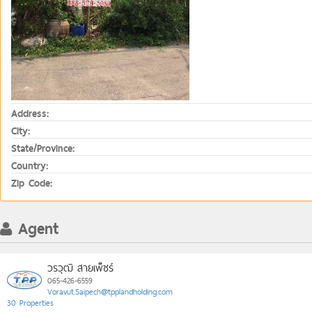
Address:
City:
State/Province:
Country:
Zip Code:
Agent
วรวุฒิ สายเพ็ชร์
065-426-6559
Voravut.Saipech@tpplandholding.com
30 Properties