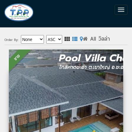
All วิลล่า
Order By:
ขาย