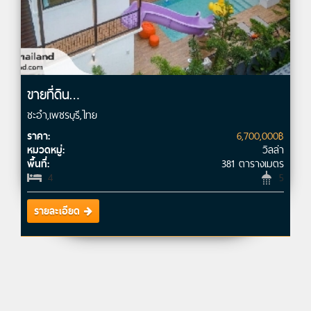
ขายที่ดิน…
ชะอำ,เพชรบุรี,ไทย
6,700,000฿
ราคา:
วิลล่า
หมวดหมู่:
381 ตารางเมตร
พื้นที่:
4
5
รายละเอียด