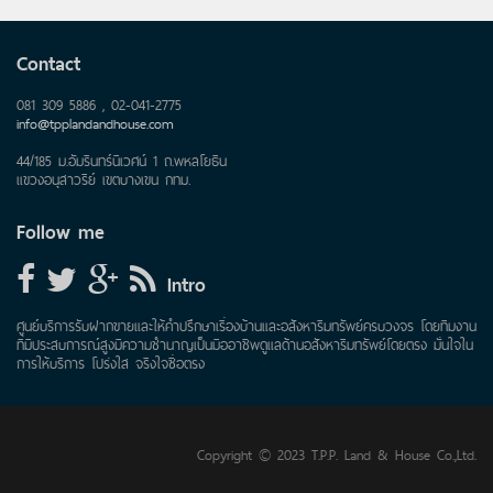
Contact
081 309 5886 , 02-041-2775
info@tpplandandhouse.com
44/185 ม.อัมรินทร์นิเวศน์ 1 ถ.พหลโยธิน
แขวงอนุสาวรีย์ เขตบางเขน กทม.
Follow me
Intro
ศูนย์บริการรับฝากขายและให้คำปรึกษาเรื่องบ้านและอสังหาริมทรัพย์ครบวงจร โดยทีมงาน
ที่มีประสบการณ์สูงมีความชำนาญเป็นมืออาชีพดูแลด้านอสังหาริมทรัพย์โดยตรง มั่นใจใน
การให้บริการ โปร่งใส จริงใจซื่อตรง
Copyright © 2023 T.P.P. Land & House Co.,Ltd.