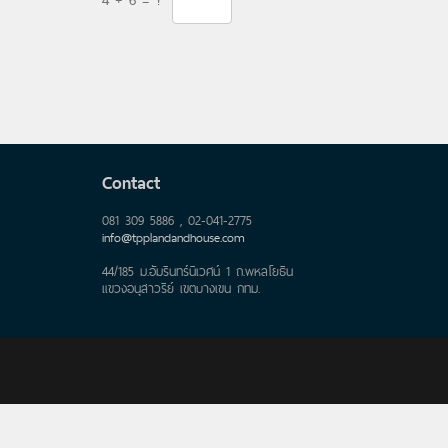
Contact
081 309 5886 , 02-041-2775
info@tpplandandhouse.com
44/185 ม.อัมรินทร์นิเวศน์ 1 ถ.พหลโยธิน
แขวงอนุสาวรีย์ เขตบางเขน กทม.