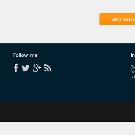
Follow me
In
ศู
วง
อส