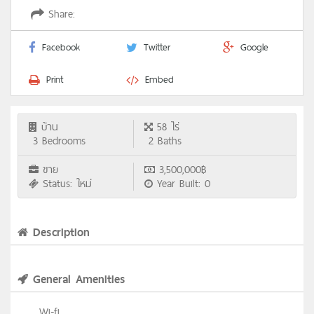
Share:
Facebook
Twitter
Google
Print
Embed
บ้าน
58 ไร่
3 Bedrooms
2 Baths
ขาย
3,500,000฿
Status: ใหม่
Year Built: 0
Description
General Amenities
Wi-fi