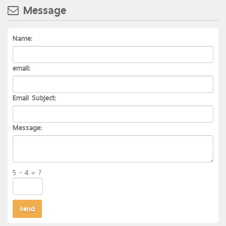
Message
Name:
email:
Email Subject:
Message:
5 - 4 = ?