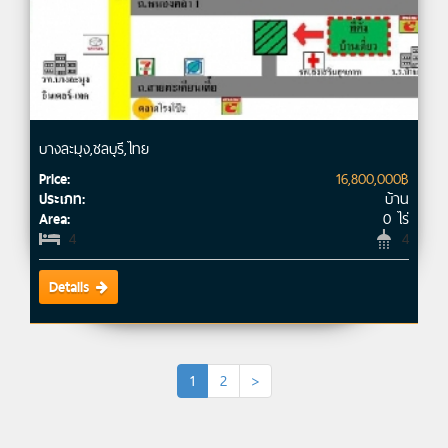
บางละมุง,ชลบุรี,ไทย
16,800,000฿
Price:
บ้าน
ประเภท:
0 ไร่
Area:
4
4
Details
1
2
>