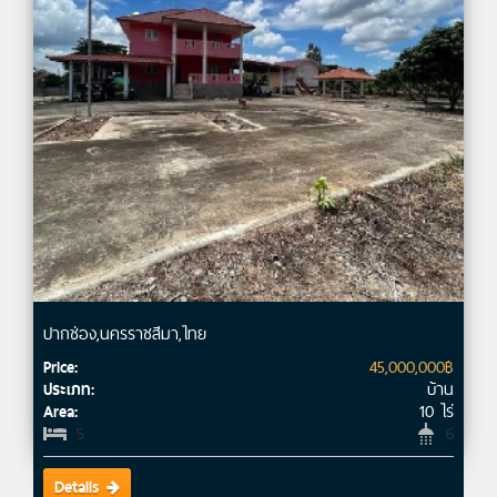
ปากช่อง,นครราชสีมา,ไทย
45,000,000฿
Price:
บ้าน
ประเภท:
10 ไร่
Area:
5
6
Details