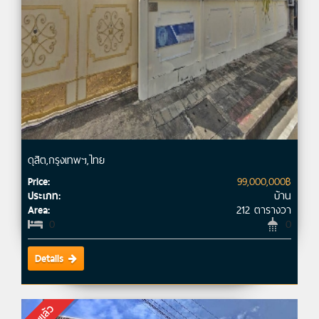
ดุสิต,กรุงเทพฯ,ไทย
99,000,000฿
Price:
บ้าน
ประเภท:
212 ตารางวา
Area:
0
0
Details
ขายแล้ว