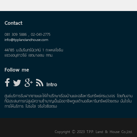
Contact
081 309 5886 , 02-041-2775
info@tpplandandhouse.com
44/185 ม.อัมรินทร์นิเวศน์ 1 ถ.พหลโยธิน
แขวงอนุสาวรีย์ เขตบางเขน กทม.
Follow me
Intro
ศูนย์บริการรับฝากขายและให้คำปรึกษาเรื่องบ้านและอสังหาริมทรัพย์ครบวงจร โดยทีมงาน
ที่มีประสบการณ์สูงมีความชำนาญเป็นมืออาชีพดูแลด้านอสังหาริมทรัพย์โดยตรง มั่นใจใน
การให้บริการ โปร่งใส จริงใจซื่อตรง
Copyright © 2023 T.P.P. Land & House Co.,Ltd.