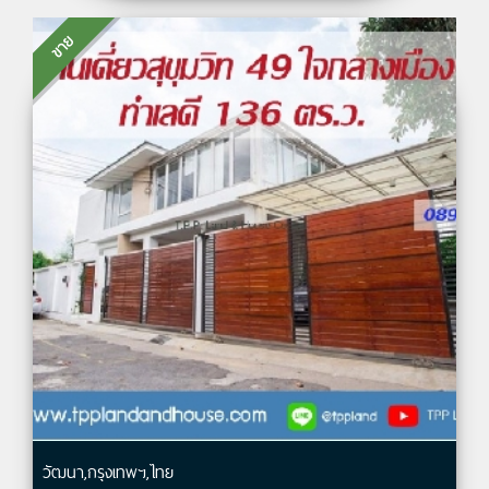
ขาย
วัฒนา,กรุงเทพฯ,ไทย