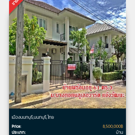
เมืองนนทบุรี,นนทบุรี,ไทย
8,500,000฿
Price:
บ้าน
ประเภท: