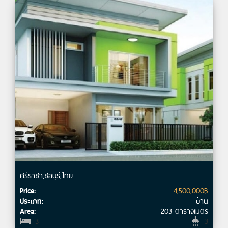
ศรีราชา,ชลบุรี,ไทย
4,500,000฿
Price:
บ้าน
ประเภท:
203 ตารางเมตร
Area:
3
3