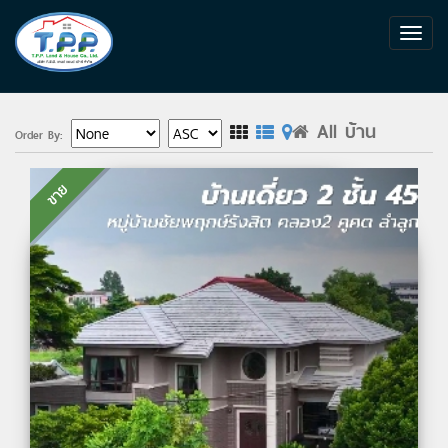
All บ้าน
Order By:
ขาย