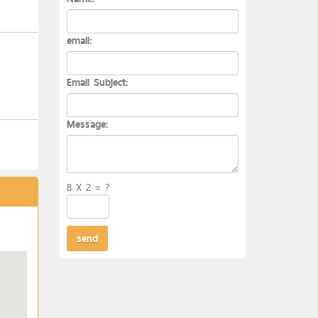
email:
Email Subject:
Message:
8 X 2 = ?