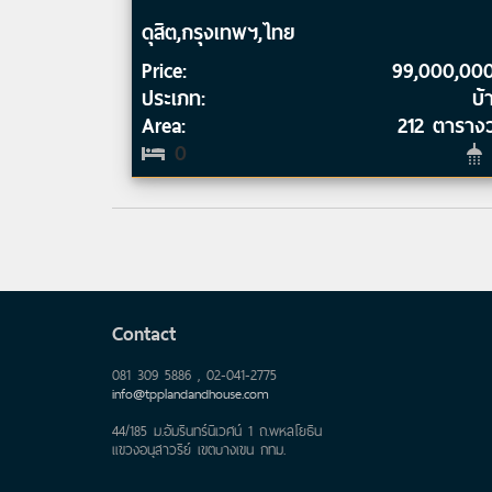
ดุสิต,กรุงเทพฯ,ไทย
Price:
99,000,00
ประเภท:
บ้
Area:
212 ตาราง
0
Contact
081 309 5886 , 02-041-2775
info@tpplandandhouse.com
44/185 ม.อัมรินทร์นิเวศน์ 1 ถ.พหลโยธิน
แขวงอนุสาวรีย์ เขตบางเขน กทม.