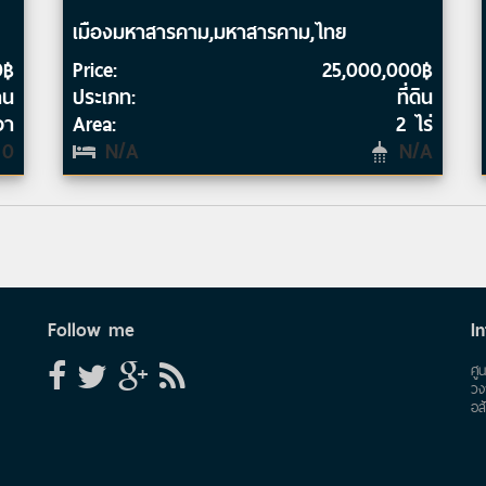
เมืองมหาสารคาม,มหาสารคาม,ไทย
0฿
Price:
25,000,000฿
าน
ประเภท:
ที่ดิน
วา
Area:
2 ไร่
0
N/A
N/A
Follow me
In
ศู
วง
อส