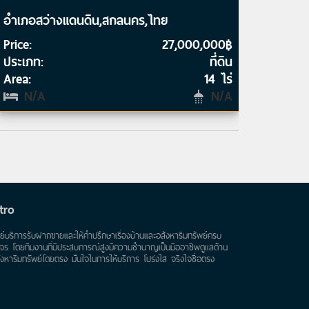
อำเภอสว่างแดนดิน,สกลนคร,ไทย
Price:
27,000,000฿
ประเภท:
ที่ดิน
Area:
14 ไร่
N/A
N/A
tro
นย์บริการรับฝากขายและให้คำปรึกษาเรื่องบ้านและอสังหาริมทรัพย์ครบ
จร โดยทีมงานที่มีประสบการณ์สูงมีความชำนาญเป็นมืออาชีพดูแลด้าน
ังหาริมทรัพย์โดยตรง มั่นใจในการให้บริการ โปร่งใส จริงใจซื่อตรง